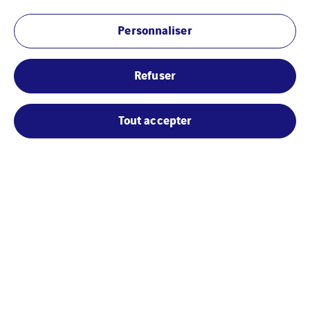
Agence Marie-Galante
Personnaliser
Folle Anse
Refuser
97112 GRAND BOURG
Tout accepter
Marie-Galante (île proche)
T.05 90 97 80 85
getelec@gp.getelec.fr